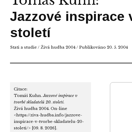
Tomáš Kuhn
:
Jazzové inspirace v
století
Stati a studie
/
Živá hudba 2004
/ Publikováno 20. 5. 2004
Citace:
Tomáš Kuhn.
Jazzové inspirace v
tvorbě skladatelů 20. století
.
Živá hudba 2004. On-line
<https://ziva-hudba.info/jazzove-
inspirace-v-tvorbe-skladatelu-20-
stoleti/> [09. 8. 2026].