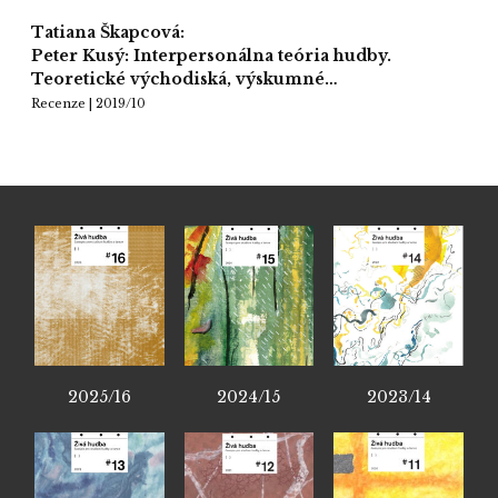
Tatiana Škapcová:
Peter Kusý: Interpersonálna teória hudby.
Teoretické východiská, výskumné…
Recenze | 2019/10
2025/16
2024/15
2023/14