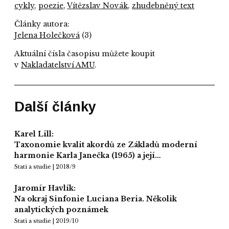
cykly
,
poezie
,
Vítězslav Novák
,
zhudebněný text
Články autora:
Jelena Holečková
(3)
Aktuální čísla časopisu můžete koupit
v
Nakladatelství AMU
.
Další články
Karel Lill:
Taxonomie kvalit akordů ze Základů moderní
harmonie Karla Janečka (1965) a její…
Stati a studie | 2018/9
Jaromír Havlík:
Na okraj Sinfonie Luciana Beria. Několik
analytických poznámek
Stati a studie | 2019/10