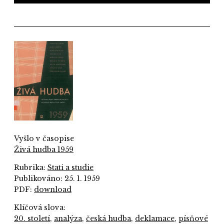
Vyšlo v časopise
Živá hudba 1959
Rubrika:
Stati a studie
Publikováno: 25. 1. 1959
PDF:
download
Klíčová slova:
20. století
,
analýza
,
česká hudba
,
deklamace
,
písňové