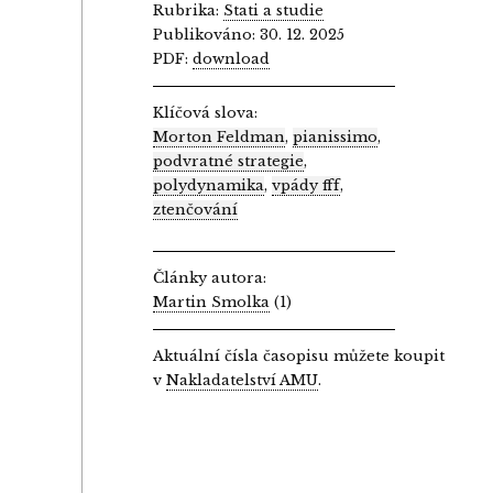
Rubrika:
Stati a studie
Publikováno: 30. 12. 2025
PDF:
download
Klíčová slova:
Morton Feldman
,
pianissimo
,
podvratné strategie
,
polydynamika
,
vpády fff
,
ztenčování
Články autora:
Martin Smolka
(1)
Aktuální čísla časopisu můžete koupit
v
Nakladatelství AMU
.