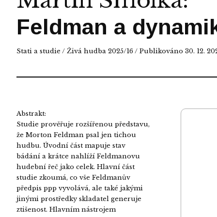
Martin Smolka
:
Feldman a dynami
Stati a studie
/
Živá hudba 2025/16
/ Publikováno 30. 12. 20
Abstrakt:
Studie prověřuje rozšířenou představu,
že Morton Feldman psal jen tichou
hudbu. Úvodní část mapuje stav
bádání a krátce nahlíží Feldmanovu
hudební řeč jako celek. Hlavní část
studie zkoumá, co vše Feldmanův
předpis ppp vyvolává, ale také jakými
jinými prostředky skladatel generuje
ztišenost. Hlavním nástrojem