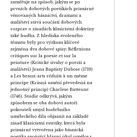
zaměřuje na způsob, jakým se po
prvních dobových poetikách primárně
věnovaných básnictví, dramatu a
malířství stává součástí dobových
rozprav o zásadách klasicistní doktríny
také hudba. Z hlediska zvoleného
tématu byly pro výzkum klíčové
zejména dva dobové spisy: Réflexions
critiques sur la poesie et sur la
peinture (Kritické úvahy o poezii a
malířství) Jeana Baptisty Dubose (1719)
a Les beaux-arts réduits à un même
principe (Krásná umění převedená na
jednotný princip) Charlese Batteuxe
(1746). Studie odkrývá, jakým
způsobem se oba doboví autoři
pokoušeli smysl hudebního
uměleckého díla objasnit na základě
zásad klasicistní estetiky, která byla
primárně vytvořena jako básnická
poetika spojující hlavní úkol umělce s