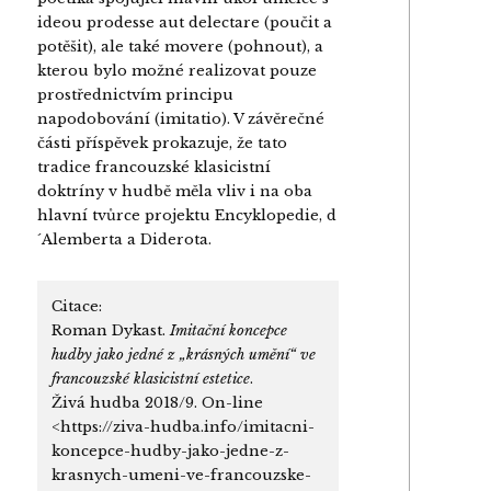
ideou prodesse aut delectare (poučit a
potěšit), ale také movere (pohnout), a
kterou bylo možné realizovat pouze
prostřednictvím principu
napodobování (imitatio). V závěrečné
části příspěvek prokazuje, že tato
tradice francouzské klasicistní
doktríny v hudbě měla vliv i na oba
hlavní tvůrce projektu Encyklopedie, d
´Alemberta a Diderota.
Citace:
Roman Dykast.
Imitační koncepce
hudby jako jedné z „krásných umění“ ve
francouzské klasicistní estetice
.
Živá hudba 2018/9. On-line
<https://ziva-hudba.info/imitacni-
koncepce-hudby-jako-jedne-z-
krasnych-umeni-ve-francouzske-